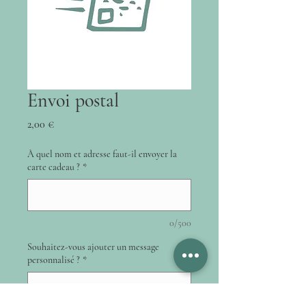
Envoi postal
Prix
2,00 €
À quel nom et adresse faut-il envoyer la
carte cadeau ?
*
0/500
Souhaitez-vous ajouter un message
personnalisé ?
*