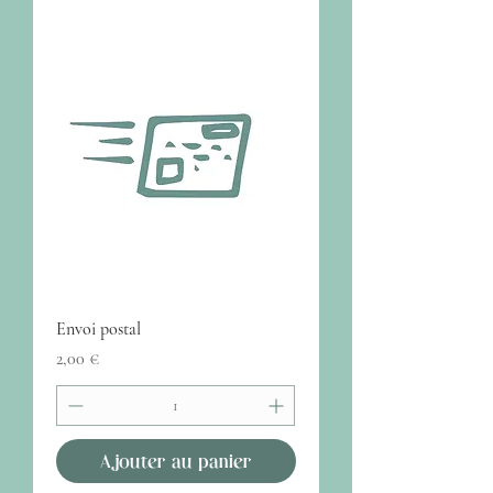
Envoi postal
Prix
2,00 €
Ajouter au panier