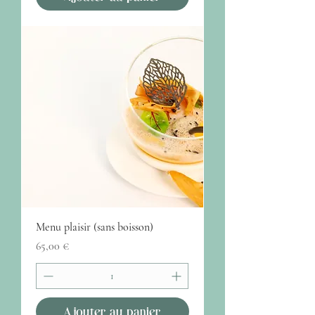
Menu plaisir (sans boisson)
Prix
65,00 €
Ajouter au panier