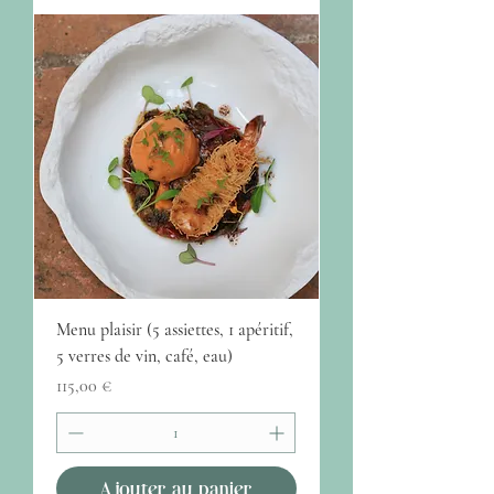
Menu plaisir (5 assiettes, 1 apéritif,
5 verres de vin, café, eau)
Prix
115,00 €
Ajouter au panier